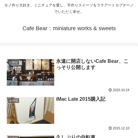
モノ作り大好き。ミニチュアを愛し、手作りスイーツをラテアートカプチーノ
でいただく幸せ。
Cafe Bear：miniature works & sweets
永遠に開店しないCafe Bear、こ
総務部
っそり公開します
2020.10.24
iMac Late 2015購入記
総務部
2015.12.10
久しぶりの自転車