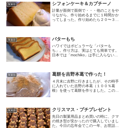
すが、出来上がってみると庫内の熱風が
シフォンケーキ＆カプチーノ
製菓部
偏ってるみたいな焼け方を...
計量が面倒で面倒で・・・他のことをや
りながら、作り始めるまでに１時間かか
ってしまった。作り始めたら２０〜３０
分でオーブンに入れられましたが。 出来
は良かったですよ(^^)カフェラテ４つ作っ
て、１つだけラテアートっぽく出来まし
た。やっぱり難し...
バターもち
製菓部
ハワイではポピュラーな「バターも
ち」。作り方は、実はとても簡単です。
日本では「mochiko」は手に入らないと
思いますが、普通に米粉を使えばOK。美
味しいバターを使うのがおいしさの秘訣
だと思います。
葛餅を吉野本葛で作った！
製菓部
４月末に吉野に行きましたが、その時手
に入れていた吉野の本葛（１００％葛
根）を使って葛餅を作りました。この前
の休日のことですが・・・結果は・・・
もちもち、とろとろでたまりません(^O^)
丹波の黒豆きなことも相性抜群！ クセに
なりそうです。 レ...
クリスマス・プチプレゼント
製菓部
先日の製菓用品まとめ買いの時に、クマ
の焼き型が安かったので購入していまし
た。今日の忘年会でこの一年、お世話に