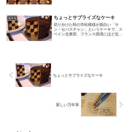
なった方々、絡んでくれた方々にお配り
しました。残念ながら、今日、欠席され
た人には渡せませんでしたが・・・カル
ピス発酵バター、カルピス...
ちょっとサプライズなケーキ
製菓部
切り分けた時の市松模様が面白い「サ
ン・セバスチャン」というケーキで、ス
ペイン北東部、フランス国境にほど近い
街サンセバスチャンの石畳から名付けら
れたもののようです。まずはスライスし
ます。私の12cm型の場合18mm高さが良
さそうだったので、そ...
ちょっとサプライズなケーキ
新しい万年筆